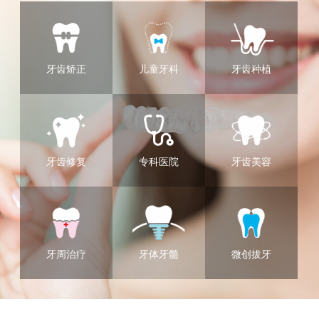
牙齿矫正
儿童牙科
牙齿种植
牙齿修复
专科医院
牙齿美容
牙周治疗
牙体牙髓
微创拔牙