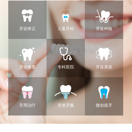
牙齿矫正
儿童牙科
牙齿种植
牙齿修复
专科医院
牙齿美容
牙周治疗
牙体牙髓
微创拔牙