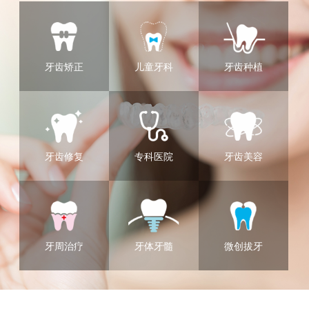
牙齿矫正
儿童牙科
牙齿种植
牙齿修复
专科医院
牙齿美容
牙周治疗
牙体牙髓
微创拔牙