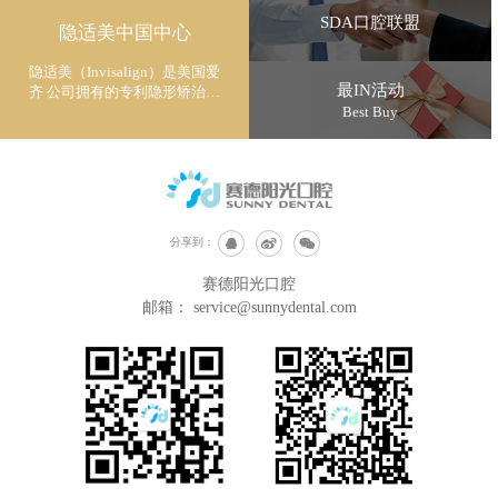
SDA口腔联盟
隐适美中国中心
隐适美（Invisalign）是美国爱
最IN活动
齐 公司拥有的专利隐形矫治技
术
Best Buy
分享到：
赛德阳光口腔
邮箱：
service@sunnydental.com