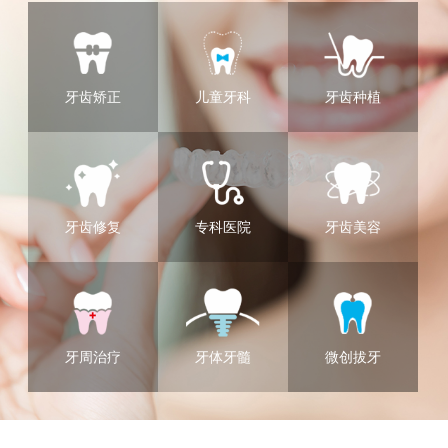
牙齿矫正
儿童牙科
牙齿种植
牙齿修复
专科医院
牙齿美容
牙周治疗
牙体牙髓
微创拔牙