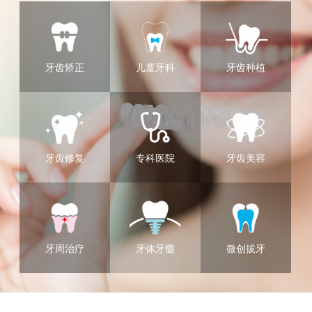
牙齿矫正
儿童牙科
牙齿种植
牙齿修复
专科医院
牙齿美容
牙周治疗
牙体牙髓
微创拔牙