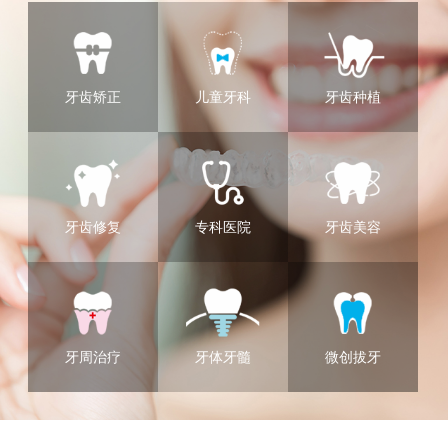
牙齿矫正
儿童牙科
牙齿种植
牙齿修复
专科医院
牙齿美容
牙周治疗
牙体牙髓
微创拔牙